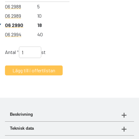
06 2988
5
06 2989
10
06 2990
18
06 2994
40
Antal
*
st
Beskrivning
Kompakt bränslefilter med minimalt underhåll och lågt
Teknisk data
flödesmotstånd.