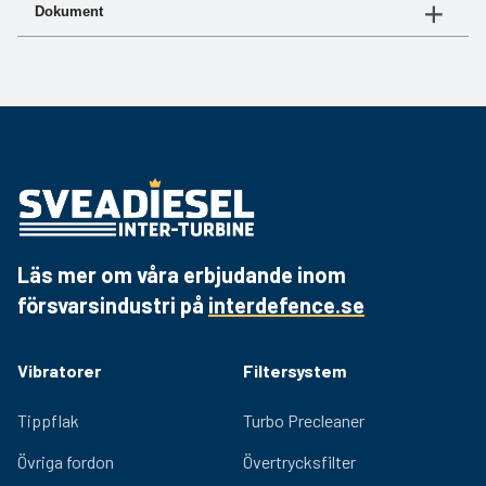
Art.nr
Flöde
Metallskål
Dokument
06 2988
5 L per min
ja
Dokument
Länk
06 2989
10 L per min
ja
Produktblad
Hämta PDF
06 2990
18 L per min
ja
06 2994
40 L per min
ja
Läs mer om våra erbjudande inom
försvarsindustri på
interdefence.se
Vibratorer
Filtersystem
Tippflak
Turbo Precleaner
Övriga fordon
Övertrycksfilter