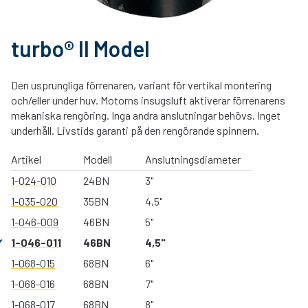
turbo® II Model
Den usprungliga förrenaren, variant för vertikal montering
och/eller under huv. Motorns insugsluft aktiverar förrenarens
mekaniska rengöring. Inga andra anslutningar behövs. Inget
underhåll. Livstids garanti på den rengörande spinnern.
Artikel
Modell
Anslutningsdiameter
1-024-010
24BN
3"
1-035-020
35BN
4,5"
1-046-009
46BN
5"
1-046-011
46BN
4,5"
1-068-015
68BN
6"
1-068-016
68BN
7"
1-068-017
68BN
8"