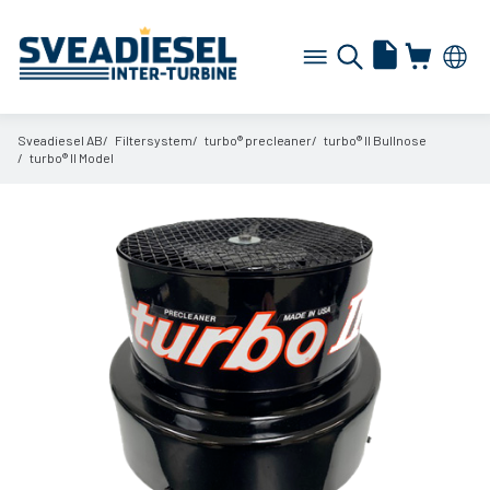
Sveadiesel AB
Filtersystem
turbo® precleaner
turbo® II Bullnose
turbo® II Model