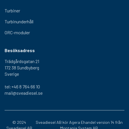
Turbiner
Turbinunderhåll
ORC-moduler
Besöksadress
Trädgårdsgatan 21
172 38 Sundbyberg
Sverige
tel:+46 8 764 66 10
mail@sveadiesel.se
© 2024
Sveadiesel AB kör
Agera Ehandel
version 14 från
Sveadiesel AB
Montania System AB