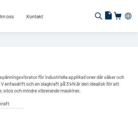
Om oss
Kontakt
änningsvibrator för industriella applikationer där säker och
V enfasdrift och en slagkraft på 3 kN är den idealisk för att
ar, silos och mindre vibrerande maskiner.
kraft
N
N