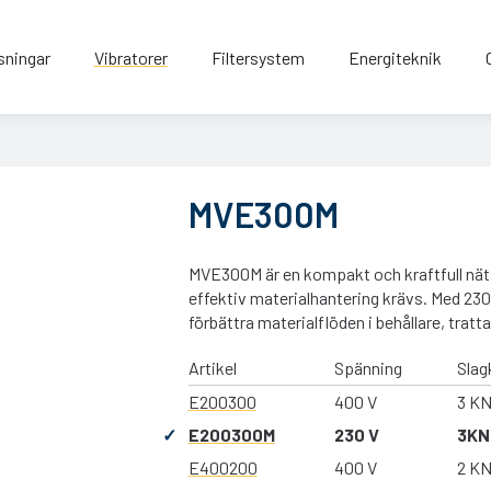
sningar
Vibratorer
Filtersystem
Energiteknik
MVE300M
MVE300M är en kompakt och kraftfull nätsp
effektiv materialhantering krävs. Med 230 
förbättra materialflöden i behållare, tratt
Artikel
Spänning
Slag
E200300
400 V
3 K
E200300M
230 V
3KN
E400200
400 V
2 K