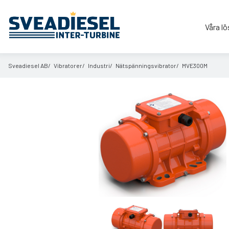
Våra lö
Sveadiesel AB
Vibratorer
Industri
Nätspänningsvibrator
MVE300M