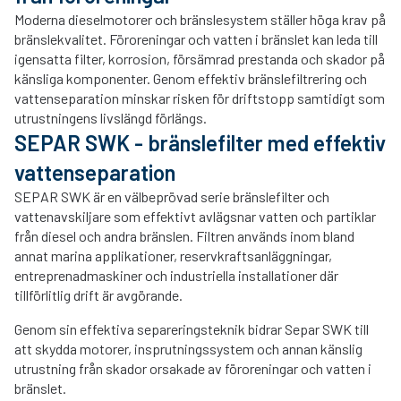
Moderna dieselmotorer och bränslesystem ställer höga krav på
bränslekvalitet. Föroreningar och vatten i bränslet kan leda till
igensatta filter, korrosion, försämrad prestanda och skador på
känsliga komponenter. Genom effektiv bränslefiltrering och
vattenseparation minskar risken för driftstopp samtidigt som
utrustningens livslängd förlängs.
SEPAR SWK - bränslefilter med effektiv
vattenseparation
SEPAR SWK är en välbeprövad serie bränslefilter och
vattenavskiljare som effektivt avlägsnar vatten och partiklar
från diesel och andra bränslen. Filtren används inom bland
annat marina applikationer, reservkraftsanläggningar,
entreprenadmaskiner och industriella installationer där
tillförlitlig drift är avgörande.
Genom sin effektiva separeringsteknik bidrar Separ SWK till
att skydda motorer, insprutningssystem och annan känslig
utrustning från skador orsakade av föroreningar och vatten i
bränslet.