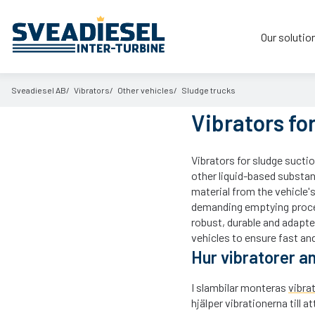
Our solutio
Sveadiesel AB
Vibrators
Other vehicles
Sludge trucks
Vibrators fo
Vibrators for sludge sucti
other liquid-based substan
material from the vehicle'
demanding emptying proces
robust, durable and adapt
vehicles to ensure fast an
Hur vibratorer an
I slambilar monteras
vibra
hjälper vibrationerna till 