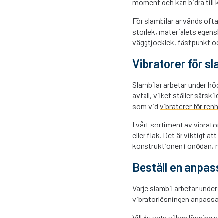
moment och kan bidra till 
För slambilar används ofta
storlek, materialets egen
väggtjocklek, fästpunkt oc
Vibratorer för s
Slambilar arbetar under hög
avfall, vilket ställer sär
som vid
vibratorer för ren
I vårt sortiment av vibrat
eller flak. Det är viktigt 
konstruktionen i onödan, m
Beställ en anpass
Varje slambil arbetar unde
vibratorlösningen anpassas
Vill du veta vilken lösnin