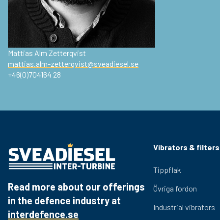
Mattias Alm Zetterqvist
mattias.alm-zetterqvist@sveadiesel.se
‭+46(0)704164 28‬
Vibrators & filters
Tippflak
Read more about our offerings
Övriga fordon
in the defence industry at
Industrial vibrators
interdefence.se