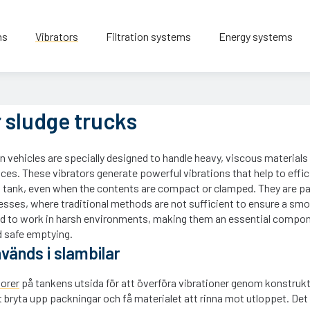
ns
Vibrators
Filtration systems
Energy systems
r sludge trucks
on vehicles are specially designed to handle heavy, viscous material
ces. These vibrators generate powerful vibrations that help to effi
s tank, even when the contents are compact or clamped. They are part
ses, where traditional methods are not sufficient to ensure a smoo
ed to work in harsh environments, making them an essential compon
d safe emptying.
vänds i slambilar
torer
på tankens utsida för att överföra vibrationer genom konstruk
att bryta upp packningar och få materialet att rinna mot utloppet. De