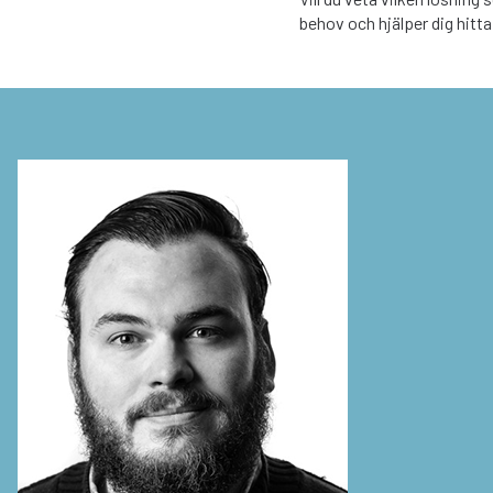
behov och hjälper dig hitta 