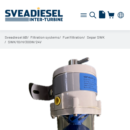
Sveadiesel AB
Filtration systems
Fuel filtration
Separ SWK
SWK/
10/
H/
300W/
24V