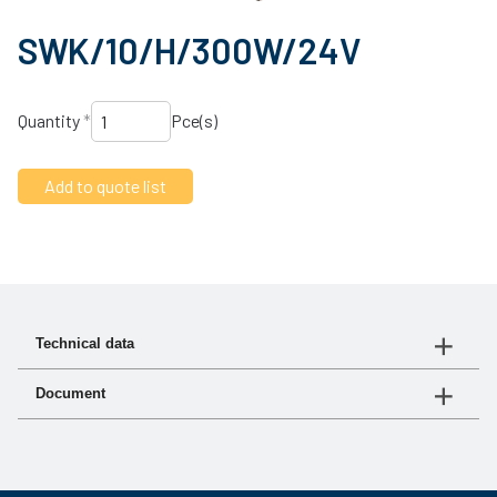
SWK/10/H/300W/24V
Quantity
*
Pce(s)
Technical data
Document
Article no.
06 2577
Document
Link
Product sheet
Download the PDF
Flöde