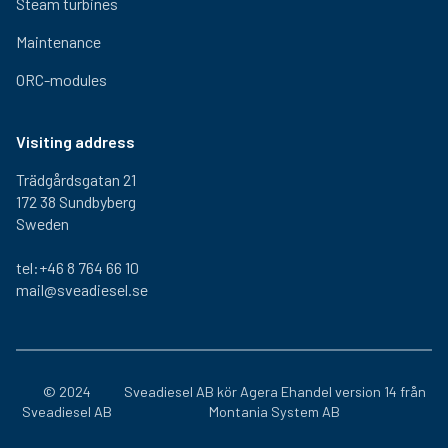
Steam turbines
Maintenance
ORC-modules
Visiting address
Trädgårdsgatan 21
172 38 Sundbyberg
Sweden
tel:+46 8 764 66 10
mail@sveadiesel.se
© 2024
Sveadiesel AB kör
Agera Ehandel
version 14 från
Sveadiesel AB
Montania System AB