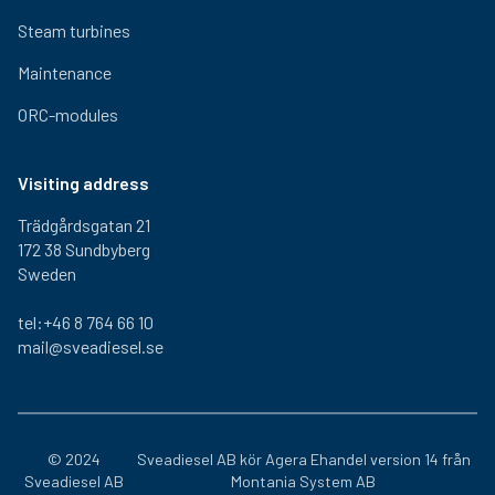
Steam turbines
Maintenance
ORC-modules
Visiting address
Trädgårdsgatan 21
172 38 Sundbyberg
Sweden
tel:+46 8 764 66 10
mail@sveadiesel.se
© 2024
Sveadiesel AB kör
Agera Ehandel
version 14 från
Sveadiesel AB
Montania System AB