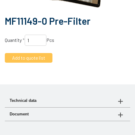
MF11149-0 Pre-Filter
Quantity
*
Pcs
Technical data
Document
Article no.
530-011
Document
Link