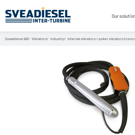
Our solutio
Sveadiesel AB
Vibrators
Industry
Internal vibrators /
poker vibrators (concr