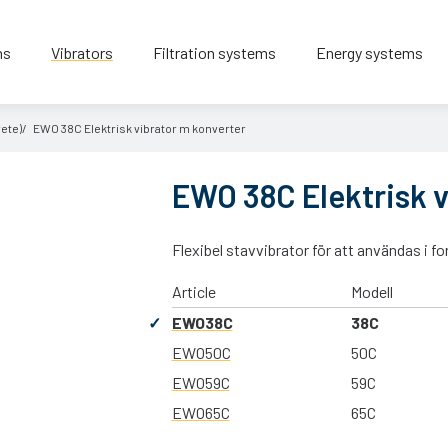
ns
Vibrators
Filtration systems
Energy systems
ete)
EWO 38C Elektrisk vibrator m konverter
EWO 38C Elektrisk v
Flexibel stavvibrator för att användas i f
Article
Modell
EWO38C
38C
EWO50C
50C
EWO59C
59C
EWO65C
65C