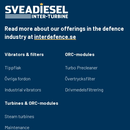
CMT 55 3x VHN 38 3x VHN 50 3x VHN 59 3x VHP 50 3x
CMT55
VHP 59 2x VHP 65
CMT85
CMT 85 4x VHN 38 4x VHN 50 4x VHN 59 4x VHP 50 4x
VHP 59 3x VHP 65
Read more about our offerings in the defence
industry at
interdefence.se
Vibrators & filters
ORC-modules
Tippflak
Turbo Precleaner
Övriga fordon
Övertrycksfilter
Industrial vibrators
Drivmedelsfiltrering
Turbines & ORC-modules
Steam turbines
Maintenance