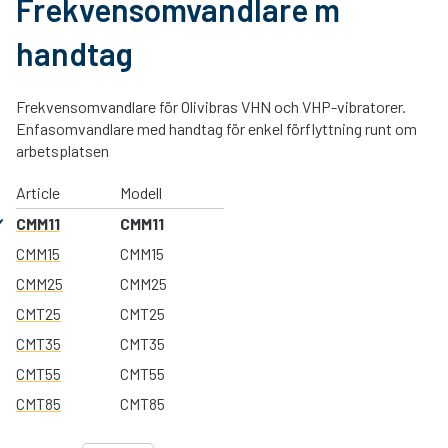
Frekvensomvandlare m
handtag
Frekvensomvandlare för Olivibras VHN och VHP-vibratorer.
Enfasomvandlare med handtag för enkel förflyttning runt om
arbetsplatsen
Article
Modell
CMM11
CMM11
CMM15
CMM15
CMM25
CMM25
CMT25
CMT25
CMT35
CMT35
CMT55
CMT55
CMT85
CMT85