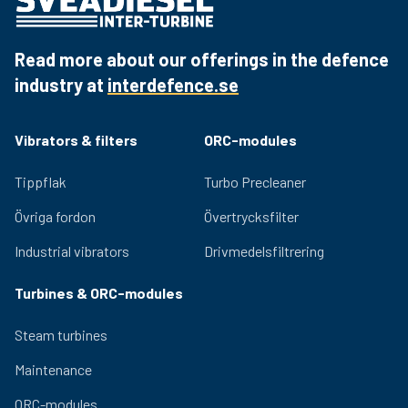
VHP 59 3x VHP 65
CMT85
Read more about our offerings in the defence
industry at
interdefence.se
Vibrators & filters
ORC-modules
Tippflak
Turbo Precleaner
Övriga fordon
Övertrycksfilter
Industrial vibrators
Drivmedelsfiltrering
Turbines & ORC-modules
Steam turbines
Maintenance
ORC-modules