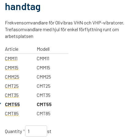
handtag
Frekvensomvandlare för Olivibras VHN och VHP-vibratorer.
Trefasomvandlare med hjul för enkel förflyttning runt om
arbetsplatsen
Article
Modell
CMM11
CMM11
CMM15
CMM15
CMM25
CMM25
CMT25
CMT25
CMT35
CMT35
CMT55
CMT55
CMT85
CMT85
Quantity
*
st