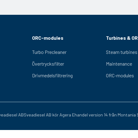
0
ORC-modules
Turbines & O
80-116 samt 25 m kabel, artnr 580-114
Turbo Precleaner
Steam turbines
Övertrycksfilter
Maintenance
Drivmedelsfiltrering
ORC-modules
eadiesel AB
Sveadiesel AB kör
Agera Ehandel
version 14 från
Montania 