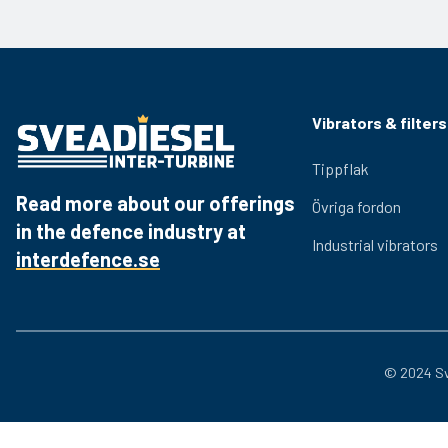
580-701
Vikt: 39.5 kg
Product sheet
Download the PDF
Levereras med: Endast vibrator.
580-703
580-704
Vid bultmontage rekommenderas monteringsplåt, artnr 580-61
580-705
Vibrators & filters
Vid montage på släp rekommenderas kopplingshandske, artnr 5
Tippflak
Read more about our offerings
Övriga fordon
in the defence industry at
Industrial vibrators
interdefence.se
© 2024 Sv