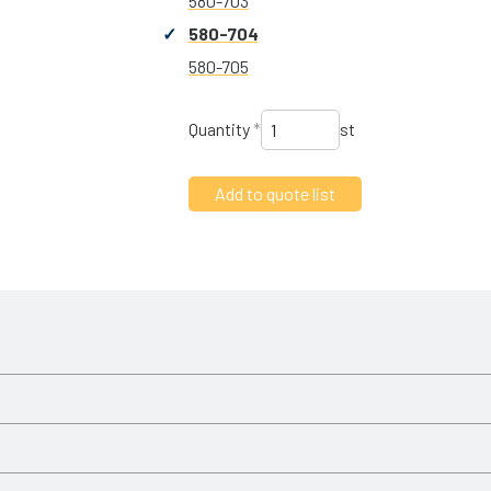
580-703
580-704
580-705
Quantity
*
st
Slagkraft
14 kN