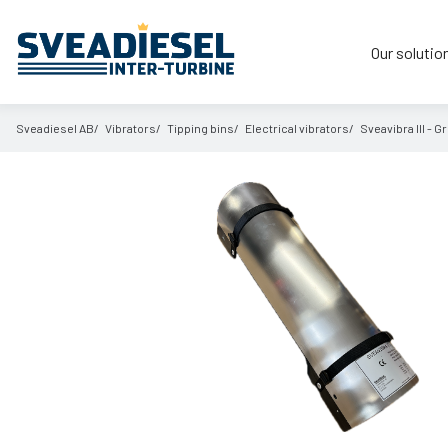
Our solutio
Sveadiesel AB
Vibrators
Tipping bins
Electrical vibrators
Sveavibra III - 