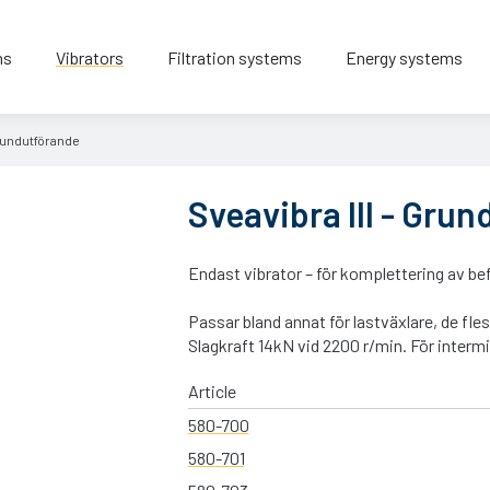
ns
Vibrators
Filtration systems
Energy systems
Grundutförande
Sveavibra III - Gru
Endast vibrator – för komplettering av bef
Passar bland annat för lastväxlare, de fle
Slagkraft 14kN vid 2200 r/min. För intermit
Article
580-700
580-701